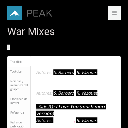
War Mixes
Tracklist:
Hey a wa (rave versión)
- Side A1
:
Youtube
Autores:
S. Barbero
,
R. Vázquez
Nombre y
Hey a Wa (house versión)
miembros del
- Side A2
:
grupo:
Autores:
S. Barbero
,
R. Vázquez
Propiedad del
master
I Love You (much more
- Side B1
:
versión)
Referencia
Autores:
S. Barbero
,
R. Vázquez
Fecha de
publicación