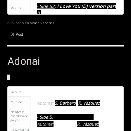
I Love You (DJ version part
- Side B2
:
Más info
II)
Autores:
S. Barbero
,
R. Vázquez
Publicado en
Moon Records
Adonai
Tracklist:
Adonai (party mix)
- Side A
:
Youtube
Autores:
S. Barbero
,
R. Vázquez
Nombre y
Adonai (loop mix)
miembros del
- Side B
:
grupo:
Autores:
S. Barbero
,
R. Vázquez
Propiedad del