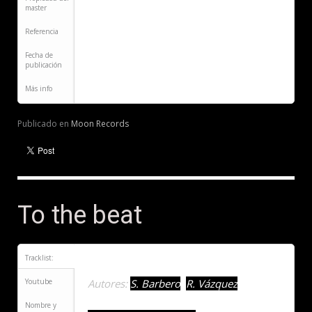
master
Referencia
Fecha de
publicación
Más info
Publicado en
Moon Records
To the beat
Tracklist:
To the beat
- Side A
:
Youtube
Autores:
S. Barbero
,
R. Vázquez
Nombre y