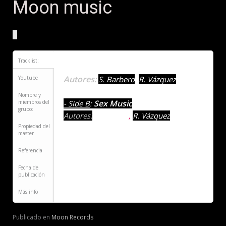
Moon music
Tracklist:
Moon music
- Side A
:
Autores:
Youtube
S. Barbero
,
R. Vázquez
Nombre y
Sex Music
miembros del
- Side B
:
grupo:
Autores:
S. Barbero
,
R. Vázquez
Propiedad del
master
Referencia
Fecha de
publicación
Más info
Publicado en
Moon Records