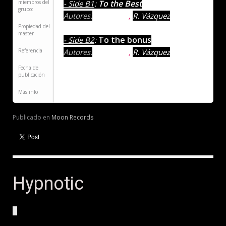
To the Best
miembros del
- Side B1
:
grupo:
Autores:
S. Barbero
,
R. Vázquez
Propiedad del
master
To the bonus
- Side B2
:
Referencia
Autores:
S. Barbero
,
R. Vázquez
Fecha de
publicación
Más info
Publicado en
Moon Records
Hypnotic