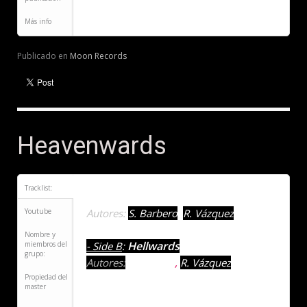
Más info
Publicado en
Moon Records
Heavenwards
Tracklist:
Heavenwards
- Side A
:
Youtube
Autores:
S. Barbero
,
R. Vázquez
Nombre y
Hellwards
miembros del
- Side B
:
grupo:
Autores:
S. Barbero
,
R. Vázquez
Propiedad del
master