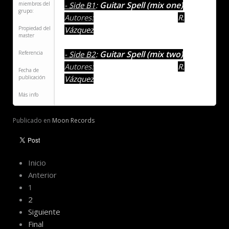
Guitar Spell (mix one)
miembros del
- Side B1
:
grupo:
Autores:
S. Barbero
, J. E. Gómez,
R.
Propiedad del
Vázquez
master
Guitar Spell (mix two)
Referencia
- Side B2
:
Autores:
S. Barbero
, J. E. Gómez,
R.
Fecha de
publicación
Vázquez
Más info
Publicado en
Moon Records
Inicio
Anterior
1
2
Siguiente
Final