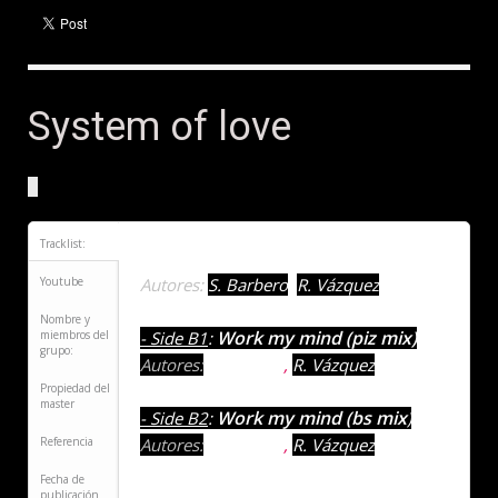
System of love
Tracklist:
System of love
- Side A
:
Youtube
Autores:
S. Barbero
,
R. Vázquez
Nombre y
Work my mind (piz mix)
miembros del
- Side B1
:
grupo:
Autores:
S. Barbero
,
R. Vázquez
Propiedad del
master
Work my mind (bs mix
- Side B2
:
)
Referencia
Autores:
S. Barbero
,
R. Vázquez
Fecha de
publicación