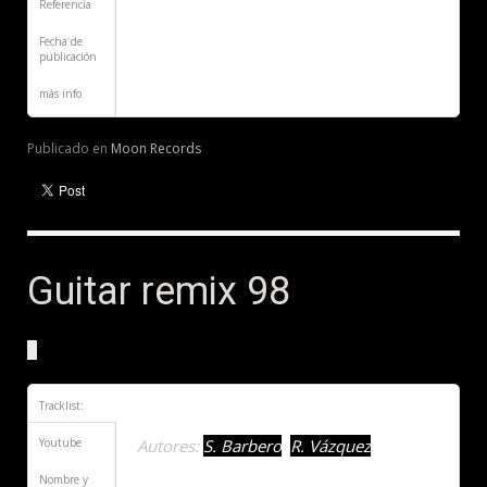
Referencia
Fecha de
publicación
más info
Publicado en
Moon Records
Guitar remix 98
Tracklist:
Guitar Spell Remix 98
- Side A
:
Youtube
Autores:
S. Barbero
,
R. Vázquez
Nombre y